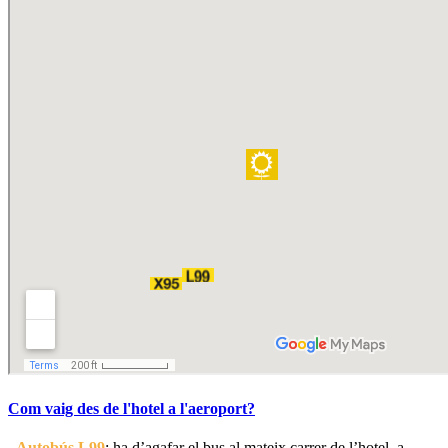
Com vaig des de l'hotel a l'aeroport?
–
Autobús
L99
: ha d’agafar el bus al mateix carrer de l’hotel, a