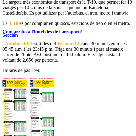
La targeta més econòmica de transport és la T-10, que permet fer 10
viatges per 10 € dins de la zona 1 que inclou Barcelona i
Castelldefels. Es pot utilitzar per l’autobús, el tren, metro i tramvia.
La
T-10
es pot comprar en quioscs, estacions de tren o en el metro.
Com arribo a l'hotel des de l'aeroport?
Sección
–
Autobús
L99
: surt des del
Terminal 1
cada 30 minuts entre les
05:45 a.
m.
i les 23:45 p.m. Triga uns 30 minuts i para al mateix
carrer de l’hotel Av
.Constitució
– Pl
.Colom
. El viatge costa al
voltant de
2,65€
per persona.
Horaris de pas L99: