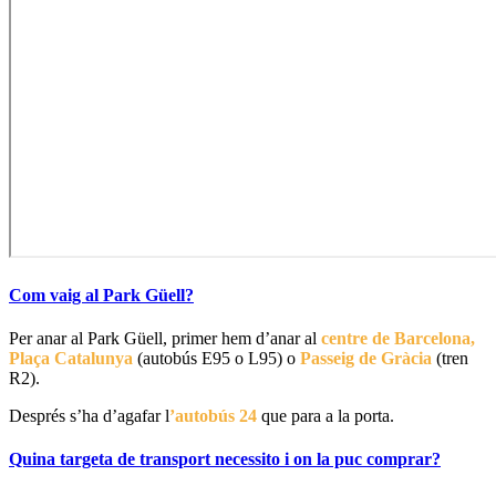
Com vaig al Park Güell?
Per anar al Park Güell, primer hem d’anar al
centre de Barcelona,
Plaça Catalunya
(autobús E95 o L95) o
Passeig de Gràcia
(tren
R2).
Després s’ha d’agafar l
’autobús 24
que para a la porta.
Quina targeta de transport necessito i on la puc comprar?